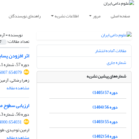
صفحه اصلی
مرور
اطلاعات نشریه
راهنمای نویسندگان
نویسنده =
آرم
تعداد مقالات:
7
مقالات آماده انتشار
اثر افزودن پسا
شماره جاری
دوره 57، شماره 1، بهار 1405، صفحه
96007.654079
شماره‌های پیشین نشریه
زهرا رضائی، آرمین
مشاهده مقاله
دوره 57 (1405)
ارزیابی سطوح م
دوره 56 (1404)
دوره 56، شماره 3، پاییز 1404، صفحه
دوره 55 (1403)
84000.654031
ارمین توحیدی، طو
دوره 54 (1402)
مشاهده مقاله