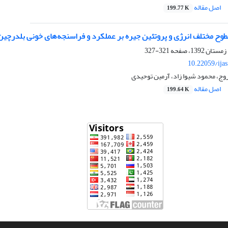
اصل مقاله
199.77 K
طوح مختلف انرژی و پروتئین جیره بر عملکرد و فراسنجه‌های خونی بلدرچین‌
321-327
10.22059/ija
وج، محمود شیوا زاد، آرمین توحیدی
اصل مقاله
199.64 K