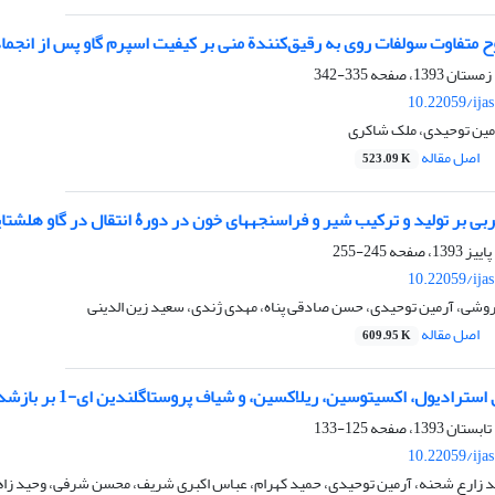
ح متفاوت سولفات روی به رقیق‌کنندة منی بر کیفیت اسپرم گاو پس از انجم
335-342
10.22059/ija
مین توحیدی، ملک شاکری
اصل مقاله
523.09 K
بی بر تولید و ترکیب شیر و فراسنجه‏های خون در دورۀ انتقال در گاو هلشتا
245-255
10.22059/ija
وشی، آرمین توحیدی، حسن صادقی پناه، مهدی ژندی، سعید زین الدینی
اصل مقاله
609.95 K
ول، اکسی‏توسین، ریلاکسین، و شیاف پروستاگلندین ای-1 بر بازشدن سرویکس و درصد آبستنی در گوسفندان زندی
125-133
10.22059/ija
 زارع شحنه، آرمین توحیدی، حمید کهرام، عباس اکبری شریف، محسن شرفی، وحید زا