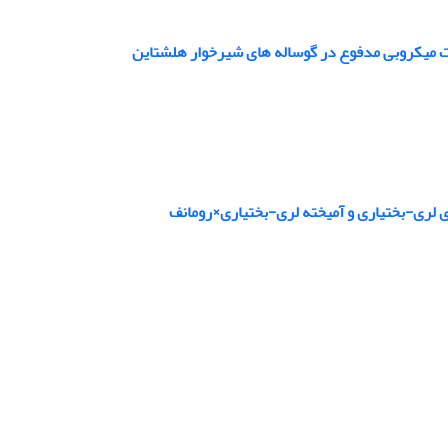
شت میکروبی مدفوع در گوساله های شیرخوار هلشتاین
 لری-بختیاری و آمیخته لری-بختیاری×رومانف