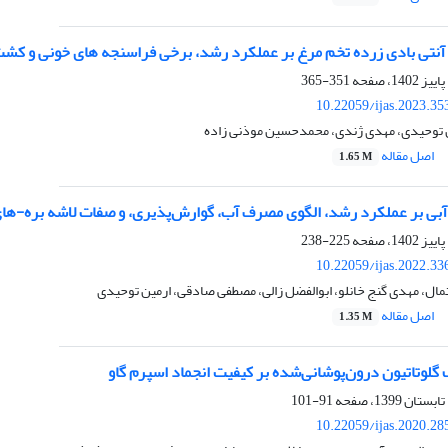
ی آنتی بادی زرده تخم مرغ بر عملکرد رشد، برخی فراسنجه های خونی و ک
351-365
10.22059/ijas.2023.3
ن توحیدی، مهدی ژندی، محمدحسین موذنی زاده
اصل مقاله
1.65 M
آبی بر عملکرد رشد، الگوی مصرف آب، گوارش‌پذیری، و صفات لاشه بره-های
225-238
10.22059/ijas.2022.3
ال، مهدی گنج خانلو، ابوالفضل زالی، مصطفی صادقی، ارمین توحیدی
اصل مقاله
1.35 M
ن درون‌پوشانی‌شده بر‎ ‎کیفیت انجماد اسپرم گاو
91-101
10.22059/ijas.2020.2