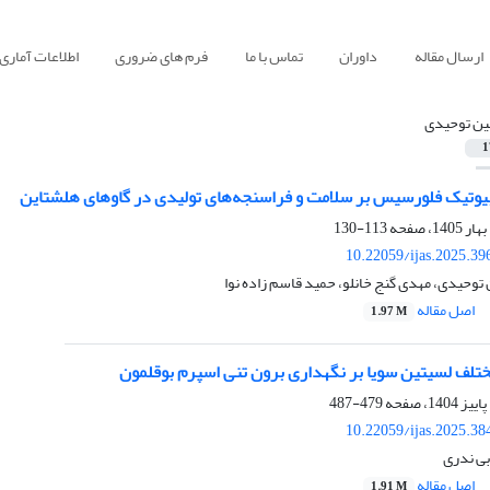
ارسال مقاله
داوران
تماس با ما
فرم های ضروری
اطلاعات آماری
ین توحیدی
1
بیوتیک فلورسیس بر سلامت و فراسنجه‌های تولیدی در گاو‌های هلشتاین
113-130
10.22059/ijas.2025.3
 توحیدی، مهدی گنج خانلو، حمید قاسم زاده نوا
اصل مقاله
1.97 M
ختلف لسیتین سویا بر نگهداری برون تنی اسپرم بوقلمون
479-487
10.22059/ijas.2025.3
بی ندری
اصل مقاله
1.91 M