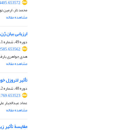
44405.653572
محمد تار، ارمین ت
مشاهده مقاله
ارزیابی بیان ژن
دوره 49، شماره 1، بهار 1397، صفحه
42585.653562
هدی جواهری بارفر
مشاهده مقاله
تأثیر لتروزل خو
دوره 48، شماره 2، تابستان 1396، صفحه
31769.653523
عماد عبدالجبار عل
مشاهده مقاله
مقایسة تأثیر ز