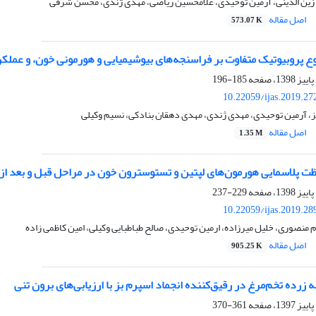
زین الدینی، آرمین توحیدی، غلامحسین ریاضی، مهدی ژندی، محسن شرفی
اصل مقاله
573.07 K
وع پروبیوتیک متفاوت بر فراسنجه‌های بیوشیمیایی و هورمونی خون، و عملک
185-196
10.22059/ijas.2019.2
، آرمین توحیدی، مهدی ژندی، مهدی دهقان بنادکی، نسیم وکیلی
اصل مقاله
1.35 M
لظت پلاسمایی هورمون‌های لپتین و تستوسترون خون در مراحل قبل و بعد از پ
229-237
10.22059/ijas.2019.2
م منصوری، خلیل میرزاده، ارمین توحیدی، صالح طباطبایی وکیلی، امین کاظمی زاده
اصل مقاله
905.25 K
 زرده تخم‌مرغ در رقیق‌کننده انجماد اسپرم بز با ارزیابی‌های برون تنی
361-370