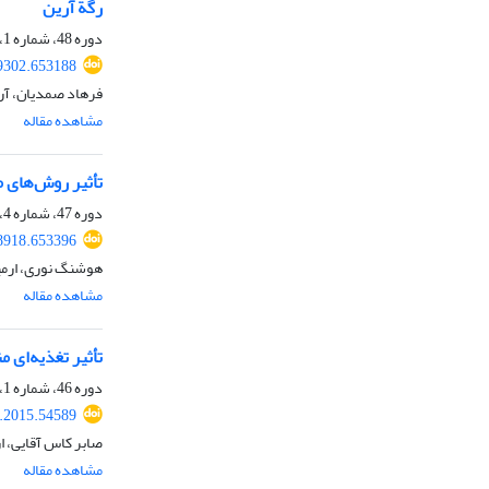
رگة آرین
دوره 48، شماره 1، بهار 1396، صفحه
99302.653188
فرهاد صمدیان، آرم
مشاهده مقاله
تأثیر روش‌های 
دوره 47، شماره 4، زمستان 1395، صفحه
38918.653396
هوشنگ نوری، ارمی
مشاهده مقاله
تأثیر تغذیه‌ای منبع اسیدهای چرب امگ
دوره 46، شماره 1، بهار 1394، صفحه
s.2015.54589
صابر کاس آقایی، ا
مشاهده مقاله