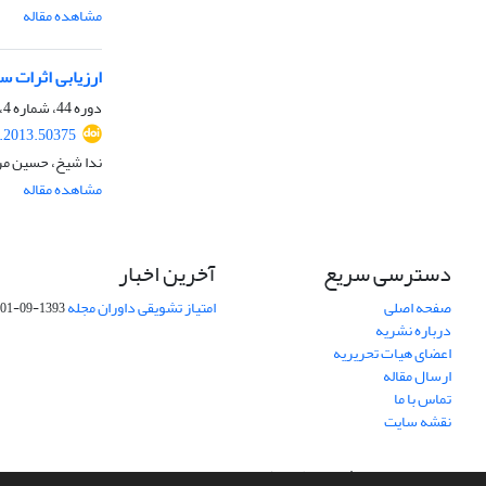
مشاهده مقاله
ارزیابی اثرات س
دوره 44، شماره 4، زمستان 1392، صفحه
s.2013.50375
ندا شیخ، حسین مر
مشاهده مقاله
دسترسی سریع
آخرین اخبار
صفحه اصلی
امتیاز تشویقی داوران مجله
1393-09-01
درباره نشریه
اعضای هیات تحریریه
ارسال مقاله
تماس با ما
نقشه سایت
سامانه مدیریت نشریات علمی.
طراحی و پیاده سازی از
سیناوب