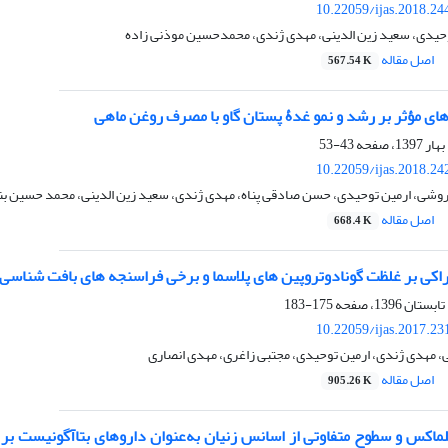
10.22059/ijas.2018.2
وحیدی، سعید زین الدینی، مهدی ژندی، محمدحسین موذنی زاده
اصل مقاله
567.54 K
‌های مؤثر بر رشد و نمو غدۀ پستان گاو با مصرف روغن ماهی
43-53
10.22059/ijas.2018.2
وشی، ارمین توحیدی، حسن صادقی پناه، مهدی ژندی، سعید زین الدینی، محمد حسین بنا
اصل مقاله
668.4 K
راکی بر غلظت گونادوتروپین های پلاسما و برخی فراسنجه های بافت شناسی بیضه
175-183
10.22059/ijas.2017.2
ی، مهدی ژندی، ارمین توحیدی، مجتبی زاغری، مهدی انصاری
اصل مقاله
905.26 K
یلماکس و سطوح متفاوتی از اسانس زنیان به‌عنوان داروهای بتاآگونیست ب