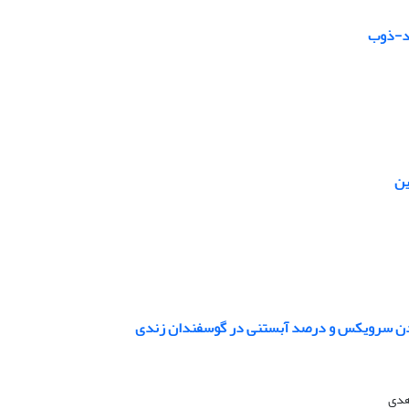
اد-ذوب
ین
هدی