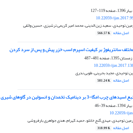
119-127
10.22059/ijas.2017.
ین توحیدی، سعید زین الدینی، محمد امیر کریمی ترشیزی، حسین واثقی
اصل مقاله
566.57 K
مختلف سانتریفوژ بر کیفیت اسپرم اسب خزر پیش و پس از سرد کردن
481-487
10.22059/ijas.2017.1
ن توحیدی، مجید بحرینی، طوبی ندری
اصل مقاله
581.24 K
ا-3 بر دینامیک تخمدان و انسولین در گاوهای شیری هلشتاین
39-46
10.22059/ija
رمین توحیدی، مهدی گنج خانلو، حمید کهرام، هدی جواهری بارفروشی
اصل مقاله
318.99 K