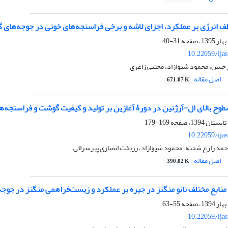
ف انرژی بر عملکرد، اجزای لاشه و برخی فراسنجه‌های خونی در جوجه‌های 
31-40
10.22059/ija
حسن، محمود شیوازاد، مجتبی زاغری
اصل مقاله
671.07 K
طوح بالای ال-آرژنین در دورۀ آغازین بر تولید و کیفیت گوشت و فراسنجه‌
169-179
10.22059/ija
حمد زارع شحنه، محمود شیوازاد، زربخت انصاری پیرسرائی
اصل مقاله
390.02 K
ز منابع مختلف نانو منگنز در جیره بر عملکرد و زیست‌فراهمی منگنز در جوج
55-63
10.22059/ija