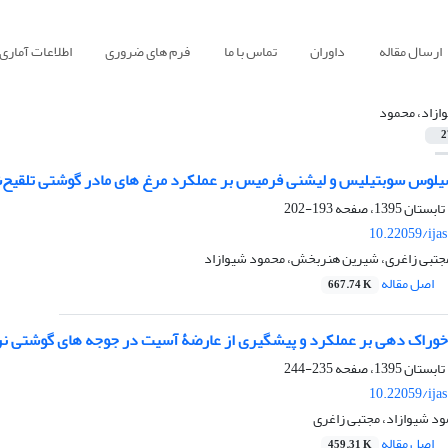
ارسال مقاله
داوران
تماس با ما
فرم های ضروری
اطلاعات آماری
ازاد، محمود
2
اسیلوس سوبتیلیس و لیشنی فرمیس بر عملکرد مرغ های مادر گوشتی تلقیح‌ش
193-202
10.22059/ija
مجتبی زاغری، شیرین هنربخش، محمود شیوازاد
اصل مقاله
667.74 K
خوراک دهی بر عملکرد و پیشگیری از عارضۀ آسیت در جوجه های گوشتی نر
235-244
10.22059/ija
د شیوازاد، مجتبی زاغری
اصل مقاله
459.31 K