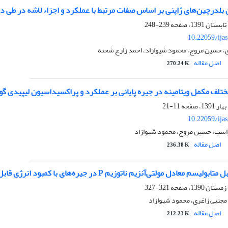
بلدرچین‌های ژاپنی بر اساس صفات مرتبط با عملکرد و اجزاء لاشه در طی دوره 24-3 ر
239-248
10.22059/ija
ی، حسین مروج، محمود شیوازاد، احمد زارع شحنه
اصل مقاله
270.24 K
تلف مکمل ویتامینه در جیره پایانی بر عملکرد و پراکسیداسیون لیپیدی
11-21
10.22059/ija
راسب، حسین مروج، محمود شیوازاد
اصل مقاله
236.38 K
 معادل مولتی‌آنزیم ناتوزیم P در جیره‌های با کمبود انرژی قابل متابولیسم
321-327
مجتبی زاغری، محمود شیوازاد
اصل مقاله
212.23 K