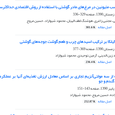
ب متیونین در مرغ‌های مادر گوشتی با استفاده از روش اقتصادی حداکثرسا
329-336
، مجتبی زاغری، هوشنگ لطف الهیان، محمود شیوازاد، حسین مروج
اصل مقاله
301.6 K
کیلکا بر ترکیب اسیدهای چرب و طعم گوشت جوجه‌های گوشتی
369-377
زین الدینی، آرمین توحیدی، محمود شیوازاد
اصل مقاله
236.4 K
ه از سه مولتی‌آنزیم تجاری بر اساس معادل ارزش تغذیه‌ای آنها بر عمل
 گندم و جو
143-151
ده، حسین مروج، محمود شیوازاد
اصل مقاله
252.87 K