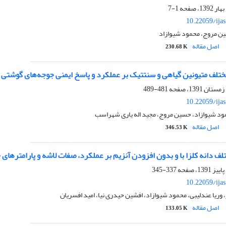
1-7
10.22059/ija
ن مروج، محمود شیوازاد
اصل مقاله
230.68 K
تلف متیونین گیاهی و سنتتیک بر عملکرد و پاسخ ایمنی جوجه‌های گوشتی
481-489
10.22059/ija
مود شیوازاد، حسین مروج، مجید اله یاری شهراسب
اصل مقاله
346.53 K
ف دانه کلزا با و بدون افزودن آنزیم بر عملکرد، صفات لاشه و پارامترها
337-345
10.22059/ija
یا عندلیبی، محمود شیوازاد، افشین حیدری نیا، امید افسریان
اصل مقاله
133.05 K