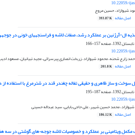
10.22059/ija
مود شیوازاد، حسین مروج
اصل مقاله
393.87 K
ذیه ال-آرژنین بر عملکرد رشد، صفات لاشه و فراسنجههای خونی در جوجه
157-166
10.22059/ija
حمد زارع شحنه، محمود شیوازاد، زربخت انصاری پیرسرائی، مجید تبیانیان، مسعود ادیب
اصل مقاله
201.8 K
بل سوخت و ساز ظاهری و حقیقی تفاله چغندر قند در شترمرغ با استفاده ا
187-195
10.22059/ija
 شیوازاد، محمد حسین شهیر، علی حاجی بابایی، سید عبداله حسینی
اصل مقاله
186.12 K
 مکمل ویتامینی بر عملکرد و خصوصیات لاشه جوجه¬های گوشتی در سه هف