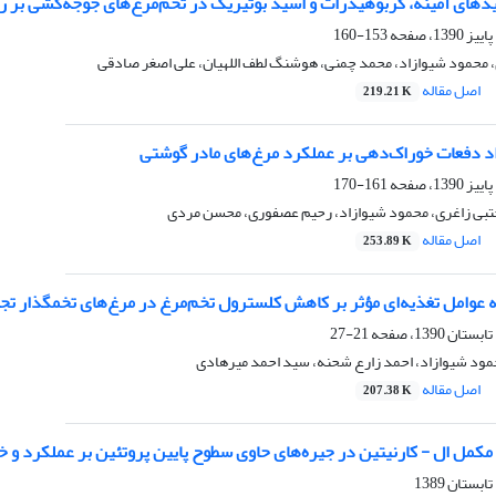
یدهای آمینه، کربوهیدرات و اسید بوتیریک در تخم‌مرغ‌های جوجه‌کشی بر
153-160
محمود شیوازاد، محمد چمنی، هوشنگ لطف اللهیان، علی اصغر صادقی
اصل مقاله
219.21 K
اد دفعات خوراک‌دهی بر عملکرد مرغ‌های مادر گوشتی
161-170
تبی زاغری، محمود شیوازاد، رحیم عصفوری، محسن مردی
اصل مقاله
253.89 K
 عوامل تغذیه‌ای مؤثر بر کاهش کلسترول تخم‌مرغ در مرغ‌های تخمگذار تج
21-27
مود شیوازاد، احمد زارع شحنه، سید احمد میرهادی
اصل مقاله
207.38 K
ز مکمل ال - کارنیتین در جیره‌های حاوی سطوح پایین پروتئین بر عملکرد 