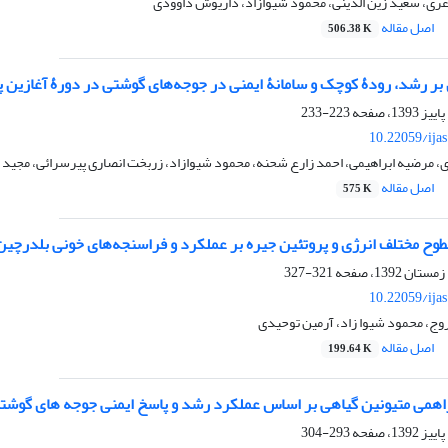
زاغری، سعید زین الدینی، محمود شیوازاد، داریوش داوودی
اصل مقاله
506.38 K
 بر رشد، رودۀ کوچک و سامانۀ ایمنی در جوجه‌‌های گوشتی در دورۀ آغازین
223-233
10.22059/ija
 مرضیه ابراهیمی، احمد زارع شحنه، محمود شیوازاد، زربخت انصاری پیرسرائی، مجید تب
اصل مقاله
575 K
طوح مختلف انرژی و پروتئین جیره بر عملکرد و فراسنجه‌های خونی بلدرچین‌
321-327
10.22059/ija
وج، محمود شیوا زاد، آرمین توحیدی
اصل مقاله
199.64 K
همی متیونین گیاهی بر اساس عملکرد رشد و پاسخ ایمنی جوجه های گوشت
293-304