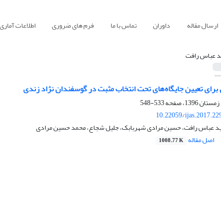
ارسال مقاله
داوران
تماس با ما
فرم های ضروری
اطلاعات آماری
 عباس رافت
برای تعیین جایگاه‌های تحت انتخاب مثبت در گوسفندان نژاد زندی
533-548
10.22059/ijas.2017.2
 عباس رافت، حسین مرادی شهربابک، جلیل شجاع، محمد حسین مرادی
اصل مقاله
1008.77 K