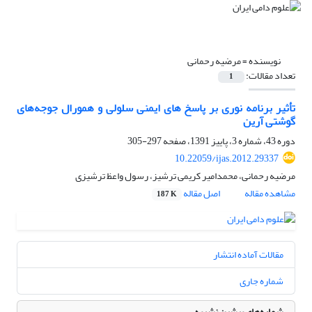
نویسنده =
مرضیه رحمانی
تعداد مقالات:
1
تأثیر برنامه نوری بر پاسخ های ایمنی سلولی و همورال جوجه‌های
گوشتی آرین
دوره 43، شماره 3، پاییز 1391، صفحه
297-305
10.22059/ijas.2012.29337
مرضیه رحمانی، محمدامیر کریمی ترشیز، رسول واعظ ترشیزی
مشاهده مقاله
اصل مقاله
187 K
مقالات آماده انتشار
شماره جاری
شماره‌های پیشین نشریه