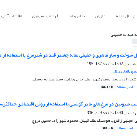
ارسال مقاله
داوران
تماس با ما
فرم های ضروری
اطلاعات آماری
 عبداله حسینی
بل سوخت و ساز ظاهری و حقیقی تفاله چغندر قند در شترمرغ با استفاده ا
187-195
10.22059/ija
 شیوازاد، محمد حسین شهیر، علی حاجی بابایی، سید عبداله حسینی
اصل مقاله
186.12 K
ب متیونین در مرغ‌های مادر گوشتی با استفاده از روش اقتصادی حداکثرسا
329-336
، مجتبی زاغری، هوشنگ لطف الهیان، محمود شیوازاد، حسین مروج
اصل مقاله
301.6 K