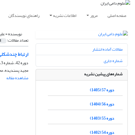
صفحه اصلی
مرور
اطلاعات نشریه
راهنمای نویسندگان
نویسنده =
علی
تعداد مقالات:
1
مقالات آماده انتشار
ارتباط چندشکلی تک نوکلئوتیدی C>T از ژن OPN
شماره جاری
دوره 42، شماره 3، زمستان 1390، صفحه
مجید پسندیده، مح
شماره‌های پیشین نشریه
مشاهده مقاله
دوره 57 (1405)
دوره 56 (1404)
دوره 55 (1403)
دوره 54 (1402)