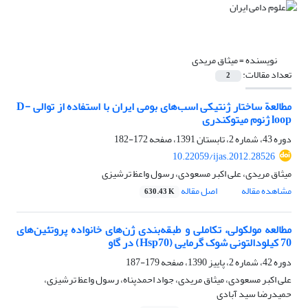
نویسنده =
میثاق مریدی
تعداد مقالات:
2
مطالعة ساختار ژنتیکی اسب‌های بومی ایران با استفاده از توالی D-
loop ژنوم میتوکندری
دوره 43، شماره 2، تابستان 1391، صفحه
172-182
10.22059/ijas.2012.28526
میثاق مریدی، علی اکبر مسعودی، رسول واعظ ترشیزی
مشاهده مقاله
اصل مقاله
630.43 K
مطالعه مولکولی، تکاملی و طبقه‌بندی ژن‌های خانواده پروتئین‌های
70 کیلودالتونی شوک گرمایی (Hsp70) در گاو
دوره 42، شماره 2، پاییز 1390، صفحه
179-187
علی اکبر مسعودی، میثاق مریدی، جواد احمدپناه، رسول واعظ ترشیزی،
حمیدرضا سید آبادی