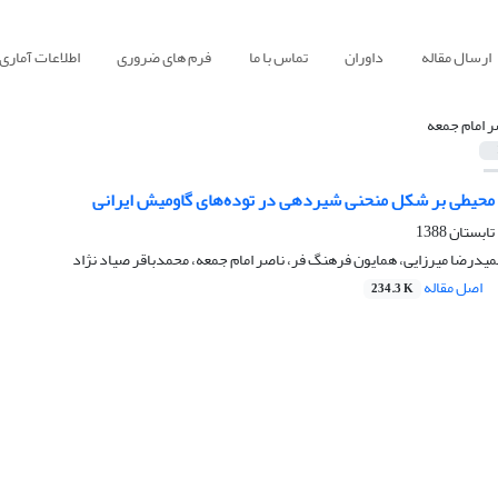
ارسال مقاله
داوران
تماس با ما
فرم های ضروری
اطلاعات آماری
ر امام جمعه
ی محیطی بر شکل منحنی شیردهی در توده‌های گاومیش ایرانی
حمیدرضا میرزایی، همایون فرهنگ فر، ناصر امام جمعه، محمدباقر صیاد نژاد
اصل مقاله
234.3 K