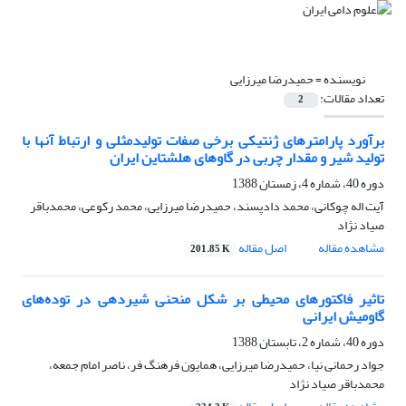
نویسنده =
حمیدرضا میرزایی
تعداد مقالات:
2
برآورد پارامترهای ژنتیکی برخی صفات تولیدمثلی و ارتباط آنها با
تولید شیر و مقدار چربی در گاوهای هلشتاین ایران
دوره 40، شماره 4، زمستان 1388
آیت اله چوکانی، محمد دادپسند، حمیدرضا میرزایی، محمد رکوعی، محمدباقر
صیاد نژاد
مشاهده مقاله
اصل مقاله
201.85 K
تاثیر فاکتورهای محیطی بر شکل منحنی شیردهی در توده‌های
گاومیش ایرانی
دوره 40، شماره 2، تابستان 1388
جواد رحمانی نیا، حمیدرضا میرزایی، همایون فرهنگ فر، ناصر امام جمعه،
محمدباقر صیاد نژاد